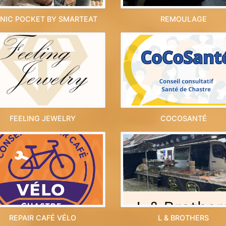
CNIC POCKET BY SMARTEAT
REMOULAGE
FEELING JEWELRY
COCOSANTÉ
REPAIR CAFÉ VÉLO
L & BROTHERS