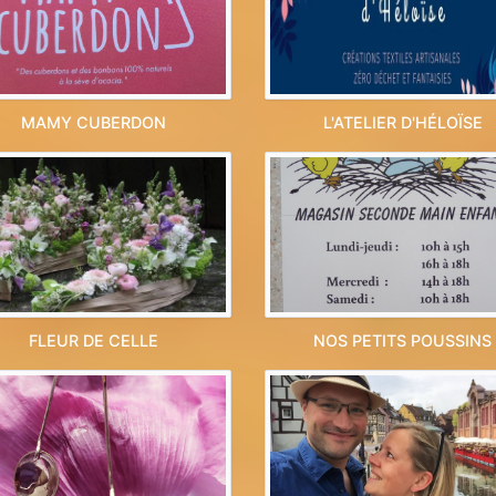
MAMY CUBERDON
L'ATELIER D'HÉLOÏSE
FLEUR DE CELLE
NOS PETITS POUSSINS