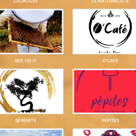
L'ALMOGÉE
LE NATUWALISTE
BEE ON IT
O'CAFÉ
SERENITY
PÉPITES