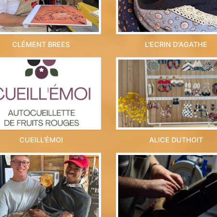
CLÉMENT BREES
L'ECRIN D'AGATHE
CUEILL'ÉMOI
ALICE DUTHOIT